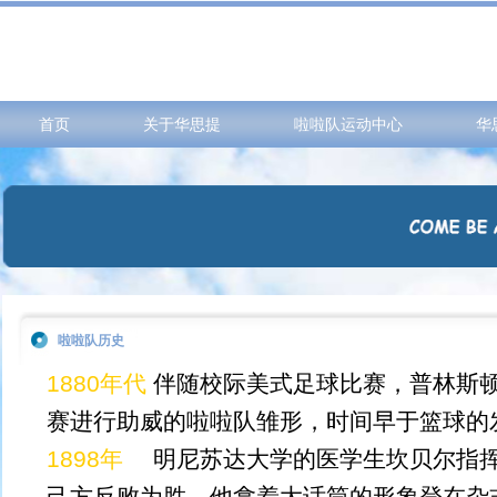
首页
关于华思提
啦啦队运动中心
华
啦啦队历史
1880年代
伴随校际美式足球比赛，普林斯
赛进行助威的啦啦队雏形，时间早于篮球的发
1898年
明尼苏达大学的医学生坎贝尔指
己方反败为胜，他拿着大话筒的形象登在杂